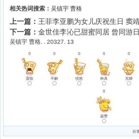
相关热词搜索：
吴镇宇
曹格
上一篇：
王菲李亚鹏为女儿庆祝生日 窦
下一篇：
金世佳李沁已甜蜜同居 曾同游
吴镇宇 曹格. . 20327. 13
0
0
0
0
0
震惊
不解
愤怒
杯具
无聊
0
超赞
分