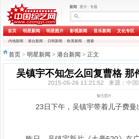
新闻
|
图片
|
专题
首页
明星新闻
明星图片
影视新闻
音乐新闻
文化专区
内地新闻
|
港台新闻
|
日韩新闻
|
欧美新闻
|
搜索
首页
>
明星新闻
>
港台新闻
> 正文
吴镇宇不知怎么回复曹格 那
2015-05-26 11:21:52 来源：
中国
23日下午，吴镇宇带着儿子费曼
昨日，吴镇宇新片《土豪520》在