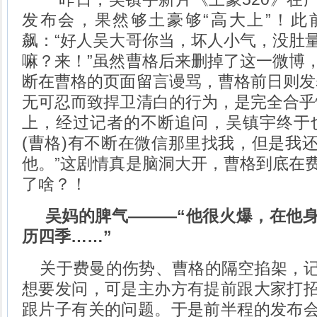
发布会，果然够土豪够“高大上”！此
飙：“好人吴大哥你当，坏人小气，没肚
嘛？来！”虽然曹格后来删掉了这一微博
断在曹格的页面留言谩骂，曹格前日则发
无可忍而致捍卫清白的行为，是完全合乎
上，经过记者的不断追问，吴镇宇终于
(曹格)有不断在微信那里找我，但是我
他。”这剧情真是脑洞大开，曹格到底在
了啥？！
吴妈的脾气———“他很火爆，在他身
历四季……”
关于费曼的伤势、曹格的隔空掐架，记
想要发问，可是主办方有提前跟大家打
跟片子有关的问题。于是前半程的发布