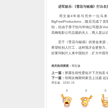
进军娱乐:
《雪花与秘扇》打出名
邓文迪4年前与另外一位马来西
BigFeetProductions，
怡，但由于章子怡与华纳公司股东Vi
高梅电影公司总裁的夫人，两人是认识
至于《雪花与秘扇》的资金来源，邓
希望给别人打工，这样我才会更努力。
好莱坞制片人来中国拍片，扩大中国
相关热词搜索：
邓文迪
上一篇：
梦露生前性爱短片下月拍卖 
下一篇：
绯闻女梅斯特家丑上法庭 起
邓文迪. . 1033. 15
0
0
0