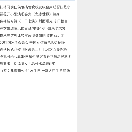
铁林两前任侯俊杰訾晓敏发联合声明否认是小
瑟薇开小型演唱会为《悲惨世界》热身
伟锋新专辑《一日七失》封面曝光 今日预售
辣女生超级天团首登“康熙” 小S蔡康永大赞
模米兰达可儿镂空装现身纽约 露两点走光
60届国际名媛舞会 中国女孩白色长裙抢眼
震落拓从容登《时装男士》七月封面显性格
晓旭时尚写真出炉 灿烂笑容青春动感温暖寒冬
昂斯出手阔绰送女儿高价水晶鞋(图)
力宏女儿嘉莉公主1岁生日 一家人牵手照温馨