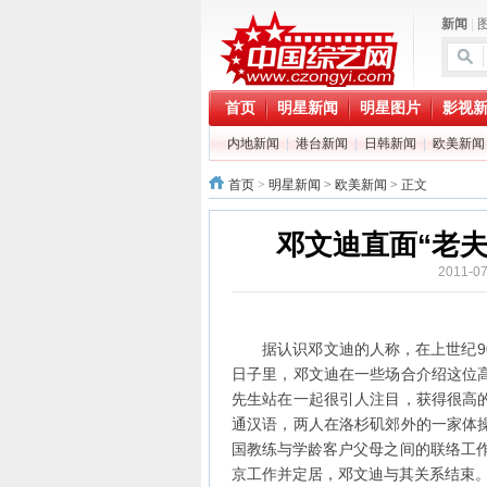
新闻
|
首页
明星新闻
明星图片
影视
内地新闻
|
港台新闻
|
日韩新闻
|
欧美新闻
首页
>
明星新闻
>
欧美新闻
> 正文
邓文迪直面“老夫
2011-0
据认识邓文迪的人称，在上世纪90
日子里，邓文迪在一些场合介绍这位
先生站在一起很引人注目，获得很高
通汉语，两人在洛杉矶郊外的一家体
国教练与学龄客户父母之间的联络工作
京工作并定居，邓文迪与其关系结束