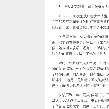
3、与默多克闪婚：成为传奇女人
1996年，邓文迪从耶鲁大学毕业
在了默多克新闻集团的时任董事布鲁
执行官，这一偶遇也就此铺平了邓文
关于邓文迪，众人最好奇的问题往
是：邓文迪在香港办公室以一个出色
候，她被叫去谈话。还有一个版本说
洒在他的膝盖上，吸引了他的注意力
对此，邓文迪本人回忆说，当时自己
国的发展情况，公司的香港总裁就通
了很多问题，别人回答，他不相信，
谈得来。”这是一见钟情？邓文迪默认
但不了解他，他讲话很慢很温软，他一
认识不到一年，两人“闪婚”了。日期
17天。从这点可以看出，邓文迪很聪
辛辛苦苦读完大学，找到一份好的工