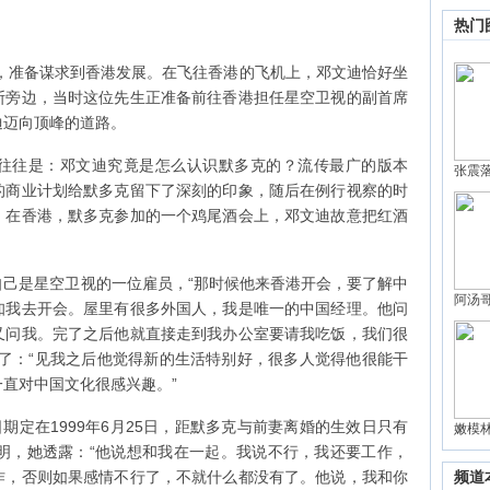
热门
，准备谋求到香港发展。在飞往香港的飞机上，邓文迪恰好坐
斯旁边，当时这位先生正准备前往香港担任星空卫视的副首席
迪迈向顶峰的道路。
往是：邓文迪究竟是怎么认识默多克的？流传最广的版本
张震
的商业计划给默多克留下了深刻的印象，随后在例行视察的时
：在香港，默多克参加的一个鸡尾酒会上，邓文迪故意把红酒
。
是星空卫视的一位雇员，“那时候他来香港开会，要了解中
阿汤
知我去开会。屋里有很多外国人，我是唯一的中国经理。他问
又问我。完了之后他就直接走到我办公室要请我吃饭，我们很
了：“见我之后他觉得新的生活特别好，很多人觉得他很能干
直对中国文化很感兴趣。”
定在1999年6月25日，距默多克与前妻离婚的生效日只有
嫩模
明，她透露：“他说想和我在一起。我说不行，我还要工作，
作，否则如果感情不行了，不就什么都没有了。他说，我和你
频道