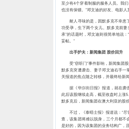
至少有4个穿着制服的服务人员。我们
也没有保镖。”邓文迪的好友、电影人
耐人寻味的是，因默多克不幸患了
功受孕，生下两个女儿。默多克前妻
承”的话题时，邓文迪则很简单地说：“
妥帖。”
出手护夫：
新闻集团
股价回升
受“窃听门”事件影响，新闻集团股价
默多克突遭袭击、妻子邓文迪右手一
关报道的焦点随之转移，并最终给新
据《华尔街日报》报道，就在袭击
此后该股继续走高，截至收盘时上涨5.
默多克后，新闻集团在澳大利亚的股
不过，《泰晤士报》报道说：“尽管
查，该集团将难以脱身，三个月都不
是好的，因为该集团的业务结构广，且