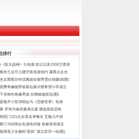
总排行
D《惊天战神》引热潮 首日北美1500万票房
模米兰达可儿镂空装现身纽约 露两点走光
光女斯图尔特优雅超短裙秀雪白细腿(组图)
国费奇赫顿男装新品展示暨希望小学成立
千语称性格像男孩 自嘲难做校花(图)
瑟薇开小型演唱会为《悲惨世界》热身
赛·罗韩为偷窃案再出庭 裸妆面容恐怖
艳照门101位女星名单曝光 艾薇儿中招
斯汀与绯闻女友谈性经验 曾被母亲撞见
脱维亚少女婉拒“星探” 逃过卖淫一劫(图)