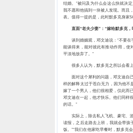
结婚。”被问及为什么会这么快就决定
我不愿和他搞到一块被人发现。而且，
表。值得一提的是，此时默多克身家5
直面“老夫少妻”：
“嫁给默多克，
谈到婚姻观，邓文迪说：“不要在乎
能谈得来，能对彼此有推动作用，使
平淡地放弃了。”
很多人认为，默多克之所以会看上
面对这个犀利的问题，邓文迪自己的
样的解释太过于苍白无力，因为他不
嫁了一个男人，他们很相爱，仅此而已
邓文迪在一起，他才快乐。他们同样很
的话。”
实际上，除去私人飞机、豪宅、游艇
读报，之后走路去上班，我就会带孩
饭。”“我们在他家吃早餐时，默多克