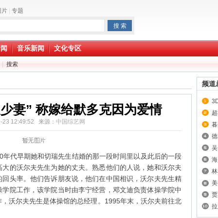
图片
|
专题
新闻
音乐新闻
文化专区
|
搜索
频道
3
少妻” 称嫁给默多克因为爱情
超
7-23 12:49:52 来源：
中国综艺网
暮
德
吴
年代早期她和切瑞先生结婚的那一段时间里以及此后的一段
海
高大的沃尔夫先生为她的丈夫。熟悉他们的人说，她和沃尔夫
林
的回头率。他们告诉朋友说，他们在中国相识，沃尔夫先生精
美
操学院工作，该学院当时由李宁经营，邓文迪负责体操学院中
贾
，沃尔夫先生是体操馆的总经理。1995年末，沃尔夫前往北
拉
。