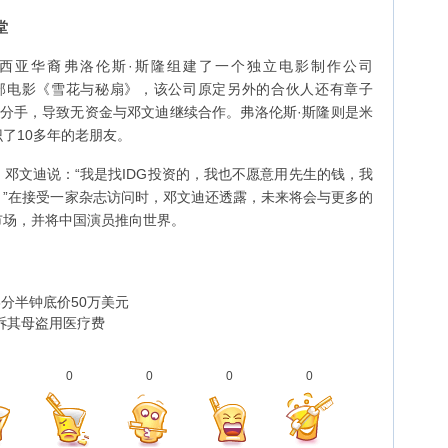
堂
亚华裔弗洛伦斯·斯隆组建了一个独立电影制作公司
随后完成了首部电影《雪花与秘扇》，该公司原定另外的合伙人还有章子
vi分手，导致无资金与邓文迪继续合作。弗洛伦斯·斯隆则是米
了10多年的老朋友。
文迪说：“我是找IDG投资的，我也不愿意用先生的钱，我
”在接受一家杂志访问时，邓文迪还透露，未来将会与更多的
市场，并将中国演员推向世界。
6分半钟底价50万美元
诉其母盗用医疗费
0
0
0
0