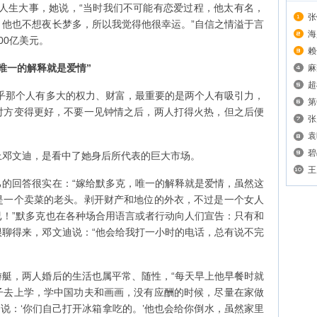
人生大事，她说，“当时我们不可能有恋爱过程，他太有名，
张
他也不想夜长梦多，所以我觉得他很幸运。”自信之情溢于言
三
海
00亿美元。
赖
唯一的解释就是爱情”
麻
超
那个人有多大的权力、财富，最重要的是两个人有吸引力，
第
对方变得更好，不要一见钟情之后，两人打得火热，但之后便
张
袁
碧
邓文迪，是看中了她身后所代表的巨大市场。
王
回答很实在：“嫁给默多克，唯一的解释就是爱情，虽然这
是一个卖菜的老头。剥开财产和地位的外衣，不过是一个女人
！”默多克也在各种场合用语言或者行动向人们宣告：只有和
聊得来，邓文迪说：“他会给我打一小时的电话，总有说不完
，两人婚后的生活也属平常、随性，“每天早上他早餐时就
子去上学，学中国功夫和画画，没有应酬的时候，尽量在家做
会说：‘你们自己打开冰箱拿吃的。’他也会给你倒水，虽然家里