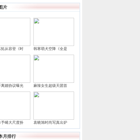
图片
落拓从容登《时
韩寒萌犬空降《全是
哥离婚协议曝光
麻辣女生超级天团首
林予晞大尺度扮
袁晓旭时尚写真出炉
本月排行