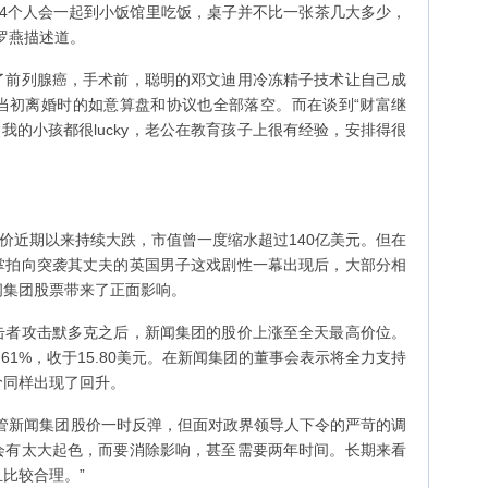
4个人会一起到小饭馆里吃饭，桌子并不比一张茶几大多少，
罗燕描述道。
前列腺癌，手术前，聪明的邓文迪用冷冻精子技术让自己成
当初离婚时的如意算盘和协议也全部落空。而在谈到“财富继
我的小孩都很lucky，老公在教育孩子上很有经验，安排得很
近期以来持续大跌，市值曾一度缩水超过140亿美元。但在
掌拍向突袭其丈夫的英国男子这戏剧性一幕出现后，大部分相
闻集团股票带来了正面影响。
者攻击默多克之后，新闻集团的股价上涨至全天最高价位。
61%，收于15.80美元。在新闻集团的董事会表示将全力支持
价同样出现了回升。
新闻集团股价一时反弹，但面对政界领导人下令的严苛的调
会有太大起色，而要消除影响，甚至需要两年时间。长期来看
比较合理。”