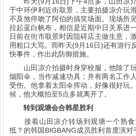
昨天(9月16日)下午4点多，山田凉
于中环伊利近街取景，主要拍摄凉介玩
不及煞停吻了阿伯的搞笑场面。现场所
拉起蓝白帆布，相信是近期中日关系进
日前在街市取景时因阻碍店主做生意，
用粗口大骂。而昨天(9月16日)还有游
快事件，作出此防御措施。
山田凉介拍摄时身穿校服，他除了玩
烟阳伞，当作减速功具；并有两名工作
受伤。他拿着太阳伞挥动，好像很好玩
候，他大概拍至5点多就离开了。
转到观塘会合韩星胜利
接着山田凉介转场到观塘一个熟食
抵？的韩国BIGBANG成员胜利首度演