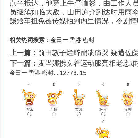
点半抵达，他穿上牛仔恤衫，由工作人
员继续如临大敌，山田凉介到达时用雨
羰焓车担免被传媒拍到内里情况，令剧情
相关热词搜索：
金田一
香港
密封
上一篇：
前田敦子烂醉崩溃痛哭 疑遭佐
下一篇：
麦当娜携女着运动服亮相老态难掩
金田一 香港 密封. . 12778. 15
0
0
0
0
0
震惊
不解
愤怒
杯具
无聊
0