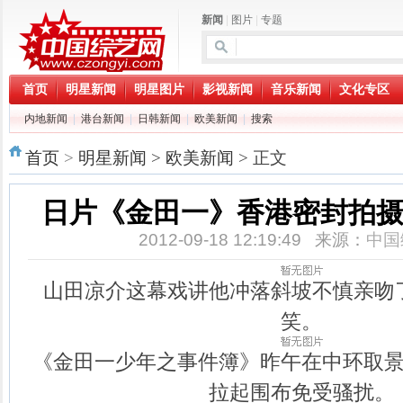
新闻
|
图片
|
专题
首页
明星新闻
明星图片
影视新闻
音乐新闻
文化专区
内地新闻
|
港台新闻
|
日韩新闻
|
欧美新闻
|
搜索
首页
>
明星新闻
>
欧美新闻
> 正文
日片《金田一》香港密封拍摄
2012-09-18 12:19:49 来源：
中国
山田凉介这幕戏讲他冲落斜坡不慎亲吻
笑。
《金田一少年之事件簿》昨午在中环取
拉起围布免受骚扰。