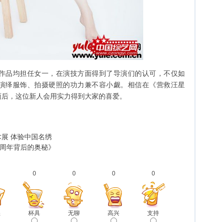
品均担任女一，在演技方面得到了导演们的认可，不仅如
演绎服饰、拍摄硬照的功力兼不容小觑。相信在《营救汪星
面后，这位新人会用实力得到大家的喜爱。
展 体验中国名绣
60周年背后的奥秘》
0
0
0
0
怒
杯具
无聊
高兴
支持