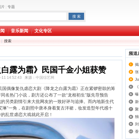
图片
|
专题
新闻
音乐新闻
文化专区
|
搜索
频道
揭
之白露为霜》民国千金小姐获赞
张
9-11 14:52:43 来源：
中国综艺网
J
《
国偶像复仇虐恋大剧《降龙之白露为霜》正在紧锣密鼓的筹
曝
同名热门小说，剧方还公布了一款“龙相初生”版先导预告
裁的另类剧情引来大批网友的一致好评与追捧。而内地新生代
新
艾琳”一角，在剧照中唐本身着复古洋裙，妆发造型年代感十
聚
待的乱世虐恋大戏就此开启！
独
刘
香