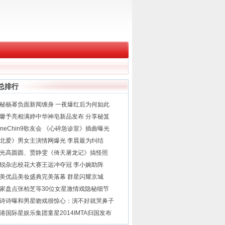
总排行
秘杨幂负面新闻缠身 一夜爆红后为何如此
馨予亮相满婷中华神皂新品发布 分享秘笈
uneChin9歌友会 《心碎急诊室》插曲曝光
北爱》男女主演情网爆光 李晨最为纠结
光高圆圆、贾静雯《倚天屠龙记》搞怪照
锐杂志校花大赛王远冲夺冠 李小婉助阵
美优品美妆盛典完美落幕 群星闪耀京城
家盘点张柏芝等30位女星激情戏隐秘细节
诗诗曝和男星吻戏很惊心：演不好就哭鼻子
港国际星娱乐集团童星2014IMTA归国发布