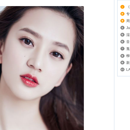
《
专
周
J
湿
音
戛
柳
新
L
界