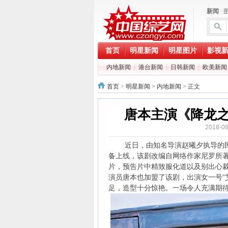
新闻
|
首页
明星新闻
明星图片
影视
内地新闻
|
港台新闻
|
日韩新闻
|
欧美新闻
首页
>
明星新闻
>
内地新闻
> 正文
唐本主演《降龙
2018-0
近日，由知名导演赵曦夕执导的民
备上线，该剧改编自网络作家尼罗所著
片，预告片中精致服化道以及别出心
演员唐本也加盟了该剧，出演女一号“
足，造型十分惊艳。一场令人充满期