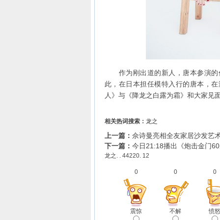
作为刚出道的新人，唐本参演的作
此，在日本担任模特入行的唐本，在
人》与《降龙之白露为霜》和大家见
相关热词搜索：
龙之
上一篇：
佘诗曼亮相全友家居沙发艺术
下一篇：
今日21:18播出《炮击金门
龙之. . 44220. 12
0
0
0
震惊
不解
愤