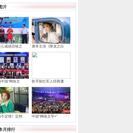
图片
匠心成就百味之
唐本主演《降龙之白
届中国“网络文
歌手陈红军人经商遭
吻不定情》定档
中国“网络文学+”
本月排行