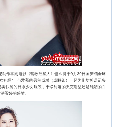
动作喜剧电影《营救汪星人》也即将于9月30日国庆档全球
女神经“，与爱慕的男主成斌（成毅饰）一起为街坊邻居遗失
是卖快餐的日系少女服装，干净利落的夹克造型还是纯洁的白
导演梁婷的盛赞。