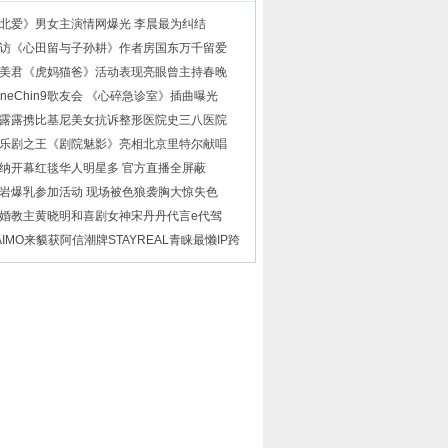
北爱》男女主演情网爆光 李晨最为纠结
访《心田留与子孙耕》作者房国东万千留爱
美君《虎妈猫爸》活动表现亮眼曾主持春晚
uneChin9歌友会 《心碎急诊室》插曲曝光
露露携比基尼美女抗诉整形医院史三八医院
乐剧之王《剧院魅影》亮相北京里特尔献唱
纳开幕红毯华人明星多 官方直播全屏蔽
岩爆乳参加活动 现场被色狼袭胸大惊失色
婚教主黄晓明和喜剧女神宋丹丹代言e代驾
AIMO来貘获阿信潮牌STAYREAL青睐最懒IP跨